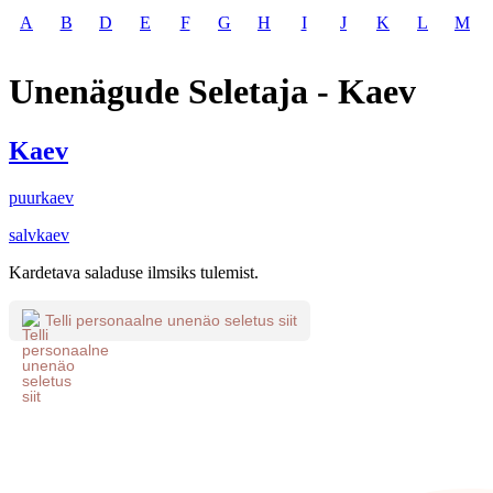
A
B
D
E
F
G
H
I
J
K
L
M
Unenägude Seletaja - Kaev
Kaev
puurkaev
salvkaev
Kardetava saladuse ilmsiks tulemist.
Telli personaalne unenäo seletus siit