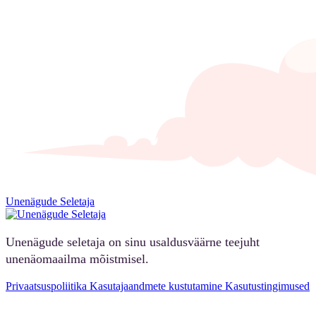
Unenägude Seletaja
Unenägude seletaja on sinu usaldusväärne teejuht
unenäomaailma mõistmisel.
Privaatsuspoliitika
Kasutajaandmete kustutamine
Kasutustingimused