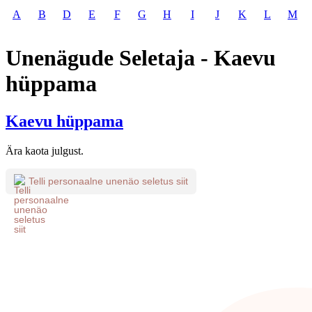
A
B
D
E
F
G
H
I
J
K
L
M
Unenägude Seletaja - Kaevu
hüppama
Kaevu hüppama
Ära kaota julgust.
Telli personaalne unenäo seletus siit