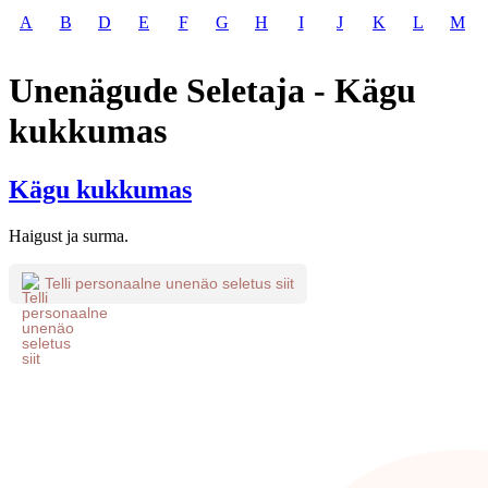
A
B
D
E
F
G
H
I
J
K
L
M
Unenägude Seletaja - Kägu
kukkumas
Kägu kukkumas
Haigust ja surma.
Telli personaalne unenäo seletus siit