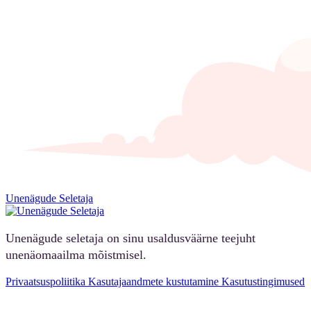
Unenägude Seletaja
Unenägude seletaja on sinu usaldusväärne teejuht
unenäomaailma mõistmisel.
Privaatsuspoliitika
Kasutajaandmete kustutamine
Kasutustingimused