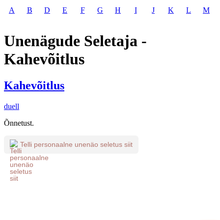
A
B
D
E
F
G
H
I
J
K
L
M
Unenägude Seletaja -
Kahevõitlus
Kahevõitlus
duell
Õnnetust.
Telli personaalne unenäo seletus siit