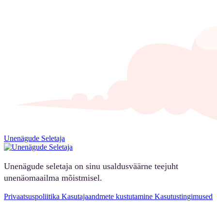
Unenägude Seletaja
Unenägude seletaja on sinu usaldusväärne teejuht
unenäomaailma mõistmisel.
Privaatsuspoliitika
Kasutajaandmete kustutamine
Kasutustingimused