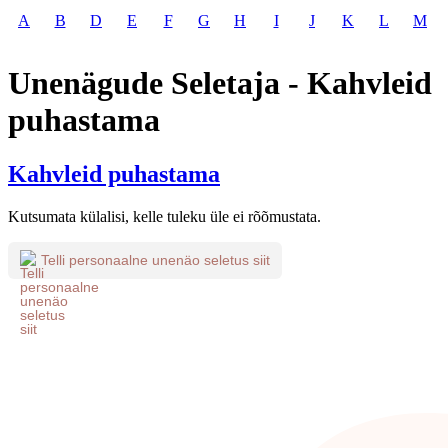
A
B
D
E
F
G
H
I
J
K
L
M
Unenägude Seletaja - Kahvleid
puhastama
Kahvleid puhastama
Kutsumata külalisi, kelle tuleku üle ei rõõmustata.
Telli personaalne unenäo seletus siit