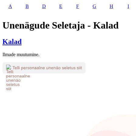
A
B
D
E
F
G
H
I
Unenägude Seletaja - Kalad
Kalad
Ilmade muutumine.
Telli personaalne unenäo seletus siit