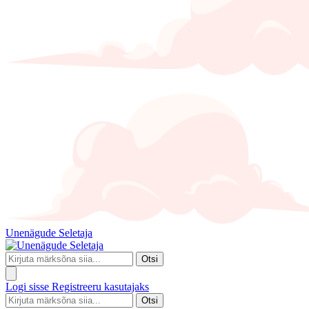
Unenägude Seletaja
Otsi
Logi sisse
Registreeru kasutajaks
Otsi