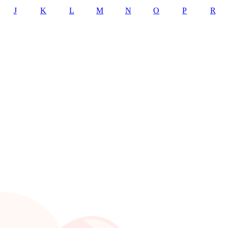
J
K
L
M
N
O
P
R