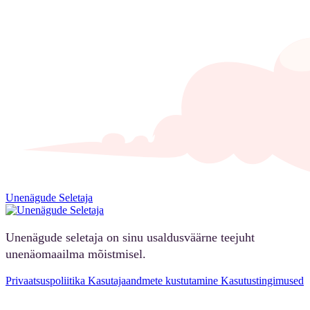
Unenägude Seletaja
Unenägude seletaja on sinu usaldusväärne teejuht
unenäomaailma mõistmisel.
Privaatsuspoliitika
Kasutajaandmete kustutamine
Kasutustingimused