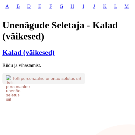
A
B
D
E
F
G
H
I
J
K
L
M
Unenägude Seletaja - Kalad
(väikesed)
Kalad (väikesed)
Riidu ja vihastamist.
Telli personaalne unenäo seletus siit