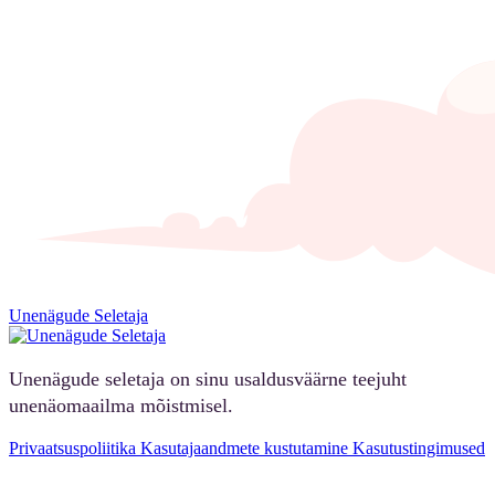
Unenägude Seletaja
Unenägude seletaja on sinu usaldusväärne teejuht
unenäomaailma mõistmisel.
Privaatsuspoliitika
Kasutajaandmete kustutamine
Kasutustingimused