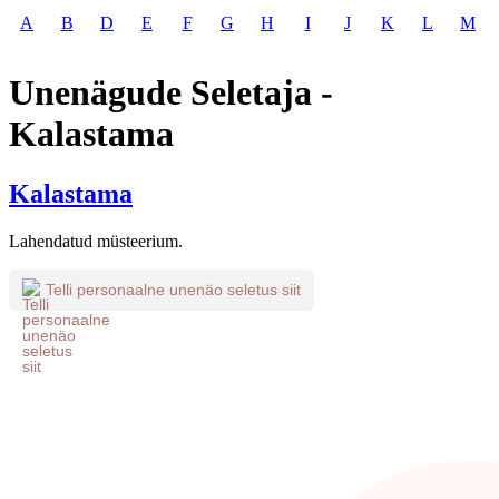
A
B
D
E
F
G
H
I
J
K
L
M
Unenägude Seletaja -
Kalastama
Kalastama
Lahendatud müsteerium.
Telli personaalne unenäo seletus siit