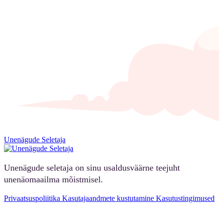
Unenägude Seletaja
Unenägude seletaja on sinu usaldusväärne teejuht
unenäomaailma mõistmisel.
Privaatsuspoliitika
Kasutajaandmete kustutamine
Kasutustingimused