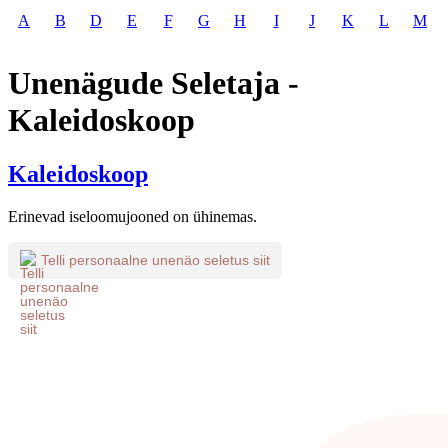
A
B
D
E
F
G
H
I
J
K
L
M
Unenägude Seletaja -
Kaleidoskoop
Kaleidoskoop
Erinevad iseloomujooned on ühinemas.
Telli personaalne unenäo seletus siit