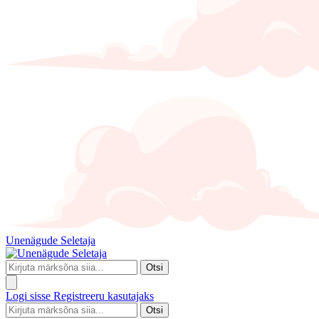
Unenägude Seletaja
Otsi
Logi sisse
Registreeru kasutajaks
Otsi