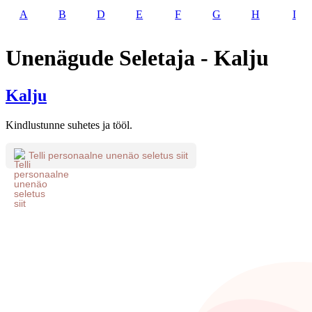
A
B
D
E
F
G
H
I
Unenägude Seletaja - Kalju
Kalju
Kindlustunne suhetes ja tööl.
Telli personaalne unenäo seletus siit