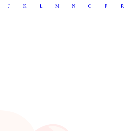
J
K
L
M
N
O
P
R