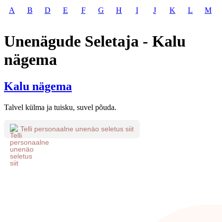
A
B
D
E
F
G
H
I
J
K
L
M
Unenägude Seletaja - Kalu
nägema
Kalu nägema
Talvel külma ja tuisku, suvel põuda.
Telli personaalne unenäo seletus siit