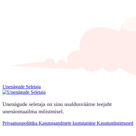
Unenägude Seletaja
Unenägude seletaja on sinu usaldusväärne teejuht
unenäomaailma mõistmisel.
Privaatsuspoliitika
Kasutajaandmete kustutamine
Kasutustingimused