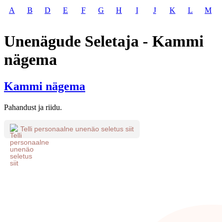
A
B
D
E
F
G
H
I
J
K
L
M
Unenägude Seletaja - Kammi
nägema
Kammi nägema
Pahandust ja riidu.
Telli personaalne unenäo seletus siit