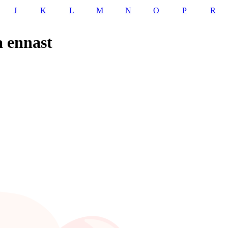
J
K
L
M
N
O
P
R
 ennast