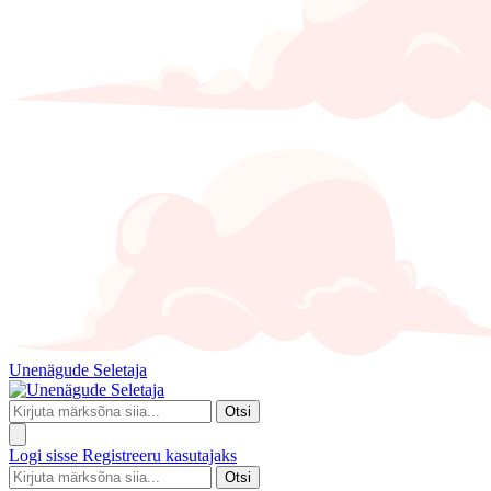
Unenägude Seletaja
Otsi
Logi sisse
Registreeru kasutajaks
Otsi