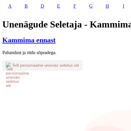
A
B
D
E
F
G
H
I
Unenägude Seletaja - Kammima
Kammima ennast
Pahandust ja riidu sõpradega.
Telli personaalne unenäo seletus siit