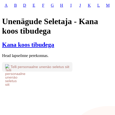
A
B
D
E
F
G
H
I
J
K
L
M
Unenägude Seletaja - Kana
koos tibudega
Kana koos tibudega
Head lapseõnne perekonnas.
Telli personaalne unenäo seletus siit