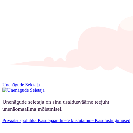
Unenägude Seletaja
Unenägude seletaja on sinu usaldusväärne teejuht
unenäomaailma mõistmisel.
Privaatsuspoliitika
Kasutajaandmete kustutamine
Kasutustingimused