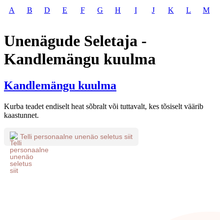
A
B
D
E
F
G
H
I
J
K
L
M
Unenägude Seletaja -
Kandlemängu kuulma
Kandlemängu kuulma
Kurba teadet endiselt heat sõbralt või tuttavalt, kes tõsiselt väärib
kaastunnet.
Telli personaalne unenäo seletus siit