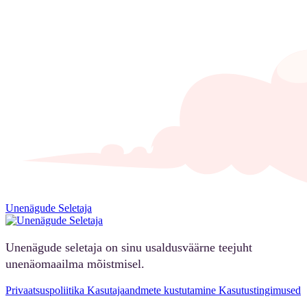
Unenägude Seletaja
Unenägude seletaja on sinu usaldusväärne teejuht
unenäomaailma mõistmisel.
Privaatsuspoliitika
Kasutajaandmete kustutamine
Kasutustingimused