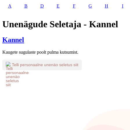
A
B
D
E
F
G
H
I
Unenägude Seletaja - Kannel
Kannel
Kaugete sugulaste poolt pulma kutsumist.
Telli personaalne unenäo seletus siit