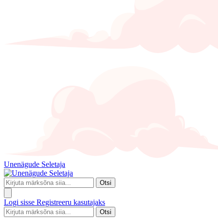
Unenägude Seletaja
Otsi
Logi sisse
Registreeru kasutajaks
Otsi