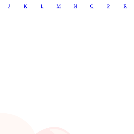
J
K
L
M
N
O
P
R