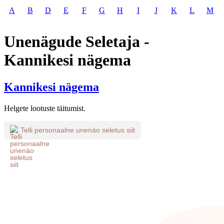
A
B
D
E
F
G
H
I
J
K
L
M
Unenägude Seletaja -
Kannikesi nägema
Kannikesi nägema
Helgete lootuste täitumist.
Telli personaalne unenäo seletus siit