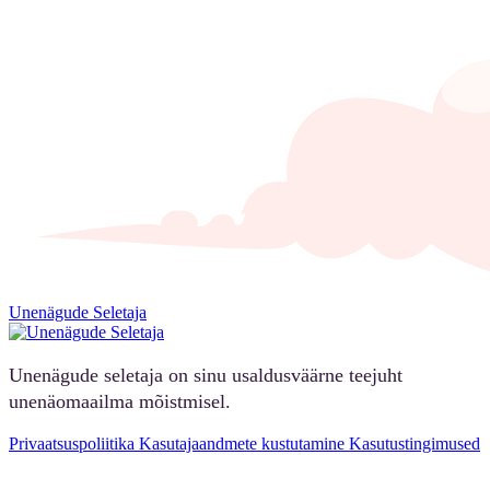
Unenägude Seletaja
Unenägude seletaja on sinu usaldusväärne teejuht
unenäomaailma mõistmisel.
Privaatsuspoliitika
Kasutajaandmete kustutamine
Kasutustingimused