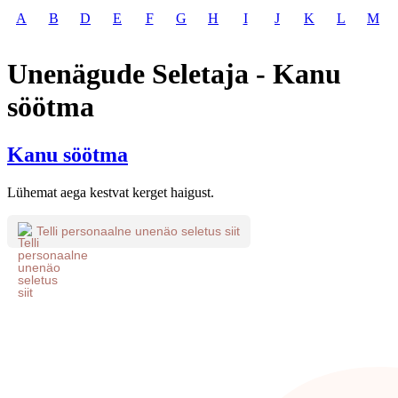
A
B
D
E
F
G
H
I
J
K
L
M
Unenägude Seletaja - Kanu
söötma
Kanu söötma
Lühemat aega kestvat kerget haigust.
Telli personaalne unenäo seletus siit