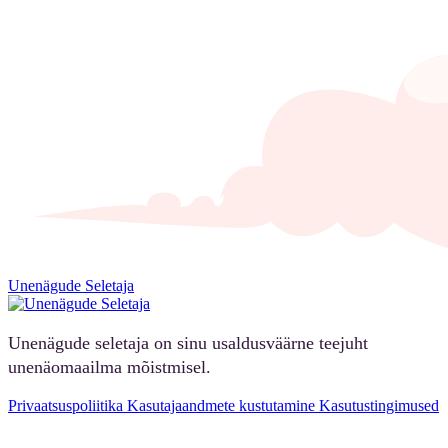
Unenägude Seletaja
Unenägude seletaja on sinu usaldusväärne teejuht
unenäomaailma mõistmisel.
Privaatsuspoliitika
Kasutajaandmete kustutamine
Kasutustingimused