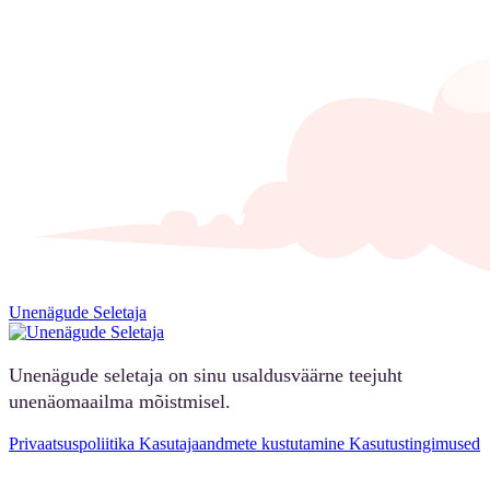
Unenägude Seletaja
Unenägude seletaja on sinu usaldusväärne teejuht
unenäomaailma mõistmisel.
Privaatsuspoliitika
Kasutajaandmete kustutamine
Kasutustingimused