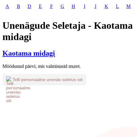
A
B
D
E
F
G
H
I
J
K
L
M
Unenägude Seletaja - Kaotama
midagi
Kaotama midagi
Möödunud päevi, mis valmistasid muret.
Telli personaalne unenäo seletus siit