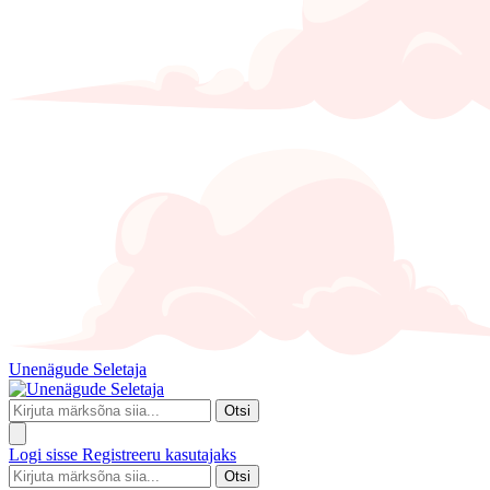
Unenägude Seletaja
Otsi
Logi sisse
Registreeru kasutajaks
Otsi