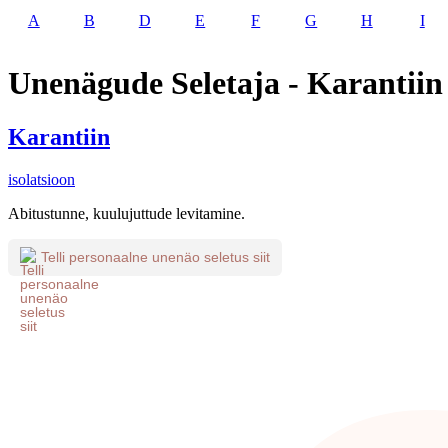
A
B
D
E
F
G
H
I
Unenägude Seletaja - Karantiin
Karantiin
isolatsioon
Abitustunne, kuulujuttude levitamine.
Telli personaalne unenäo seletus siit