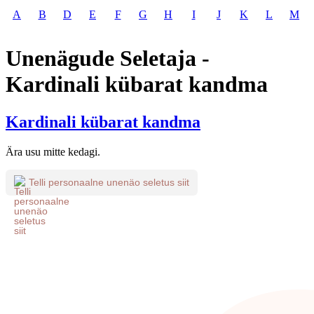
A
B
D
E
F
G
H
I
J
K
L
M
Unenägude Seletaja -
Kardinali kübarat kandma
Kardinali kübarat kandma
Ära usu mitte kedagi.
Telli personaalne unenäo seletus siit