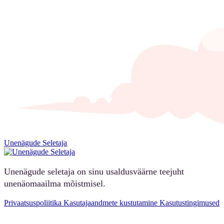
Unenägude Seletaja
Unenägude seletaja on sinu usaldusväärne teejuht
unenäomaailma mõistmisel.
Privaatsuspoliitika
Kasutajaandmete kustutamine
Kasutustingimused