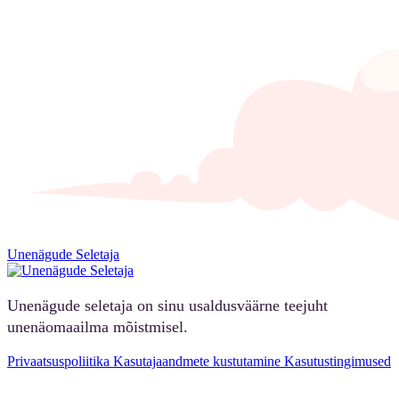
Unenägude Seletaja
Unenägude seletaja on sinu usaldusväärne teejuht
unenäomaailma mõistmisel.
Privaatsuspoliitika
Kasutajaandmete kustutamine
Kasutustingimused