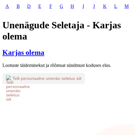
A
B
D
E
F
G
H
I
J
K
L
M
Unenägude Seletaja - Karjas
olema
Karjas olema
Lootuste täideminekut ja rõõmsat sündmust koduses elus.
Telli personaalne unenäo seletus siit