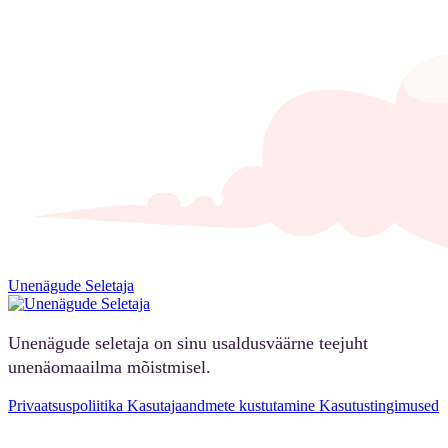
Unenägude Seletaja
Unenägude seletaja on sinu usaldusväärne teejuht
unenäomaailma mõistmisel.
Privaatsuspoliitika
Kasutajaandmete kustutamine
Kasutustingimused