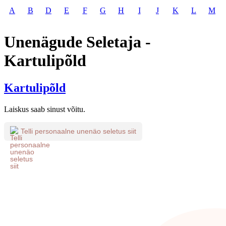
A
B
D
E
F
G
H
I
J
K
L
M
Unenägude Seletaja -
Kartulipõld
Kartulipõld
Laiskus saab sinust võitu.
Telli personaalne unenäo seletus siit