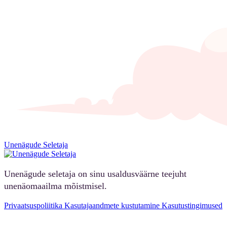
Unenägude Seletaja
Unenägude seletaja on sinu usaldusväärne teejuht
unenäomaailma mõistmisel.
Privaatsuspoliitika
Kasutajaandmete kustutamine
Kasutustingimused