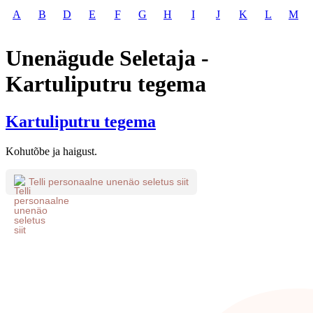
A
B
D
E
F
G
H
I
J
K
L
M
Unenägude Seletaja -
Kartuliputru tegema
Kartuliputru tegema
Kohutõbe ja haigust.
Telli personaalne unenäo seletus siit