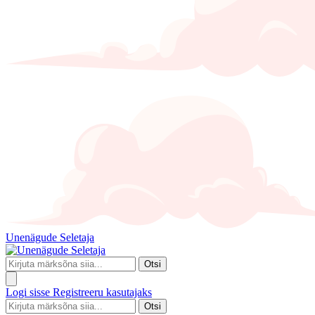
Unenägude Seletaja
Otsi
Logi sisse
Registreeru kasutajaks
Otsi