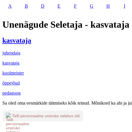
A
B
D
E
F
G
H
I
Unenägude Seletaja - kasvataja
kasvataja
juhendaja
kasvataja
koolmeister
õppejõud
pedagoog
Sa oled oma eesmärkide täitmiseks kõik teinud. Mõnikord ka abi ja juh
Telli personaalne unenäo seletus siit