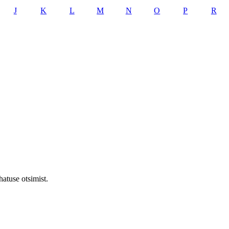
J
K
L
M
N
O
P
R
atuse otsimist.