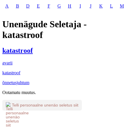
A
B
D
E
F
G
H
I
J
K
L
M
Unenägude Seletaja -
katastroof
katastroof
avarii
katastroof
õnnetusjuhtum
Ootamatu muutus.
Telli personaalne unenäo seletus siit