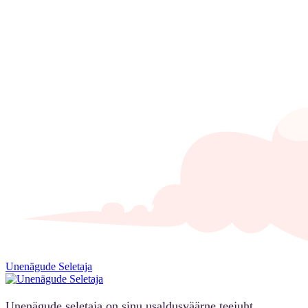
Unenägude Seletaja
Unenägude seletaja on sinu usaldusväärne teejuht