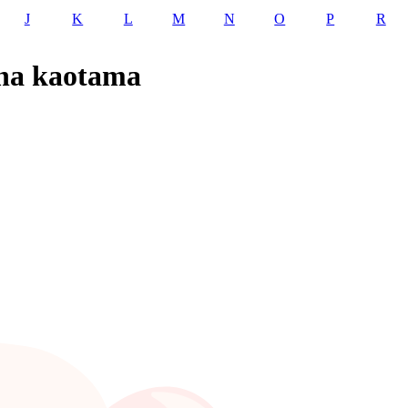
J
K
L
M
N
O
P
R
aha kaotama