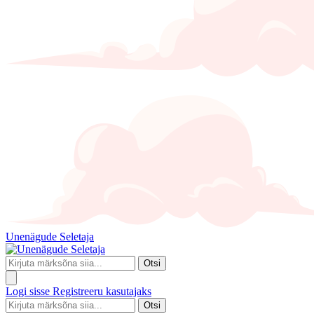
Unenägude Seletaja
Otsi
Logi sisse
Registreeru kasutajaks
Otsi