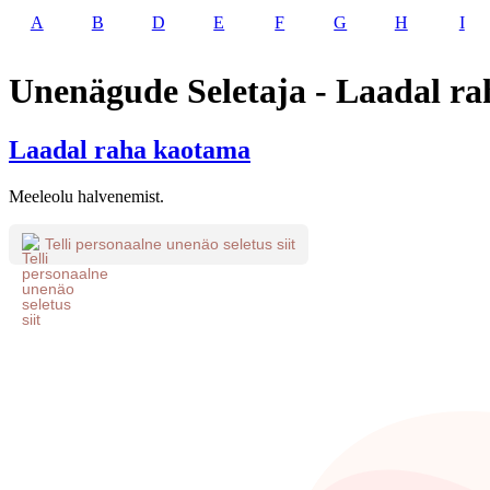
A
B
D
E
F
G
H
I
Unenägude Seletaja - Laadal r
Laadal raha kaotama
Meeleolu halvenemist.
Telli personaalne unenäo seletus siit