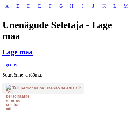
A
B
D
E
F
G
H
I
J
K
L
M
Unenägude Seletaja - Lage
maa
Lage maa
lagedus
Suurt õnne ja rõõmu.
Telli personaalne unenäo seletus siit