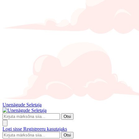
Unenägude Seletaja
Otsi
Logi sisse
Registreeru kasutajaks
Otsi