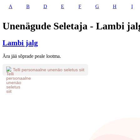
A
B
D
E
F
G
H
I
Unenägude Seletaja - Lambi jal
Lambi jalg
Ära jää sõprade peale lootma.
Telli personaalne unenäo seletus siit