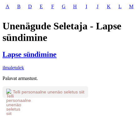
A
B
D
E
F
G
H
I
J
K
L
M
Unenägude Seletaja - Lapse
sündimine
Lapse sündimine
ilmaletulek
Palavat armastust.
Telli personaalne unenäo seletus siit