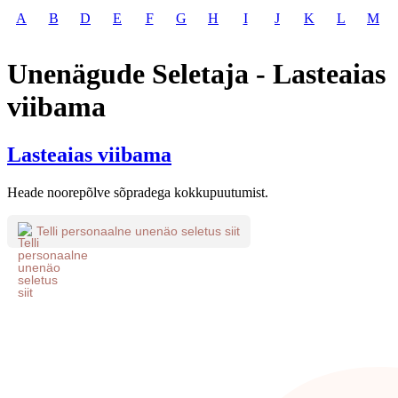
A
B
D
E
F
G
H
I
J
K
L
M
Unenägude Seletaja - Lasteaias
viibama
Lasteaias viibama
Heade noorepõlve sõpradega kokkupuutumist.
Telli personaalne unenäo seletus siit