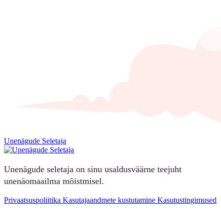
Unenägude Seletaja
Unenägude seletaja on sinu usaldusväärne teejuht
unenäomaailma mõistmisel.
Privaatsuspoliitika
Kasutajaandmete kustutamine
Kasutustingimused