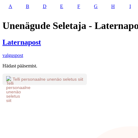
A
B
D
E
F
G
H
I
Unenägude Seletaja - Laternapo
Laternapost
valguspost
Hädast pääsemist.
Telli personaalne unenäo seletus siit