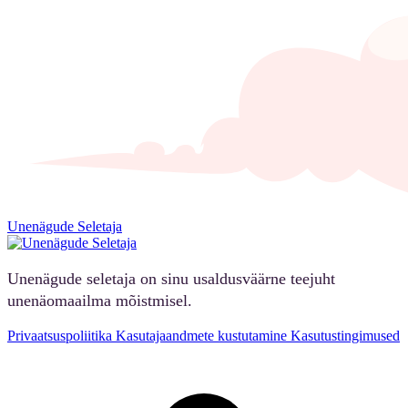
Unenägude Seletaja
Unenägude seletaja on sinu usaldusväärne teejuht
unenäomaailma mõistmisel.
Privaatsuspoliitika
Kasutajaandmete kustutamine
Kasutustingimused