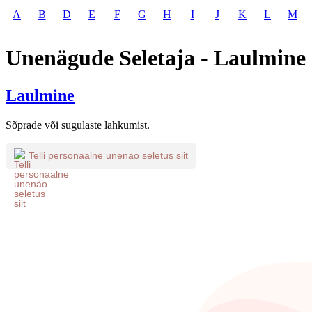
A
B
D
E
F
G
H
I
J
K
L
M
Unenägude Seletaja - Laulmine
Laulmine
Sõprade või sugulaste lahkumist.
Telli personaalne unenäo seletus siit