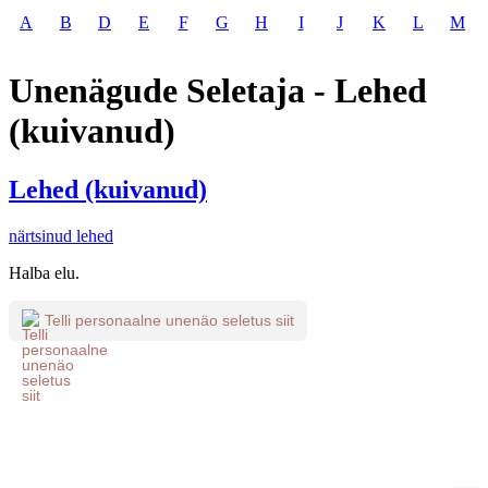
A
B
D
E
F
G
H
I
J
K
L
M
Unenägude Seletaja - Lehed
(kuivanud)
Lehed (kuivanud)
närtsinud lehed
Halba elu.
Telli personaalne unenäo seletus siit