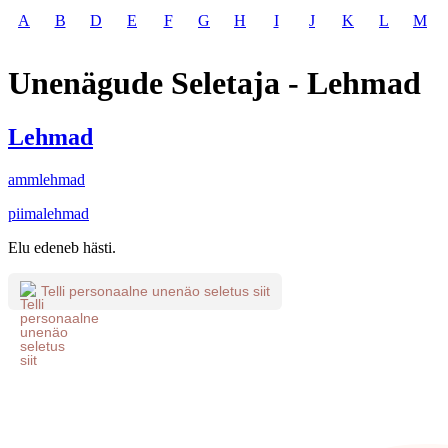
A
B
D
E
F
G
H
I
J
K
L
M
Unenägude Seletaja - Lehmad
Lehmad
ammlehmad
piimalehmad
Elu edeneb hästi.
Telli personaalne unenäo seletus siit