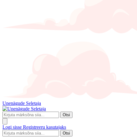
Unenägude Seletaja
Otsi
Logi sisse
Registreeru kasutajaks
Otsi