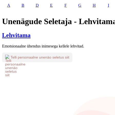
A
B
D
E
F
G
H
I
Unenägude Seletaja - Lehvitam
Lehvitama
Emotsionaalne ühendus inimesega kellele lehvitad.
Telli personaalne unenäo seletus siit