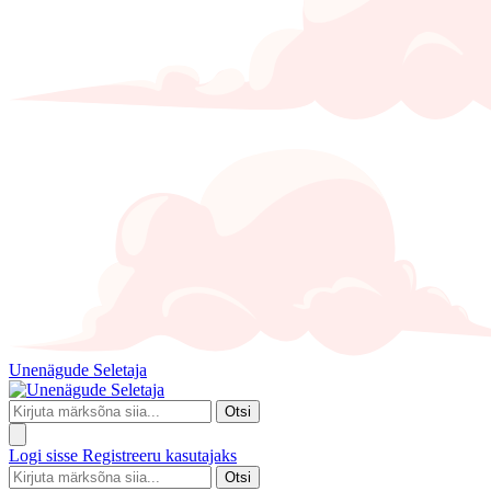
Unenägude Seletaja
Otsi
Logi sisse
Registreeru kasutajaks
Otsi