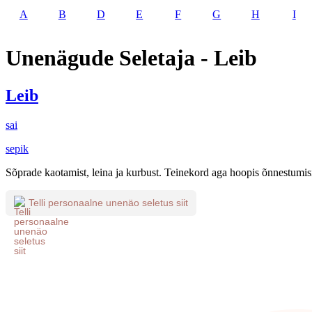
A
B
D
E
F
G
H
I
Unenägude Seletaja - Leib
Leib
sai
sepik
Sõprade kaotamist, leina ja kurbust. Teinekord aga hoopis õnnestumisi
Telli personaalne unenäo seletus siit