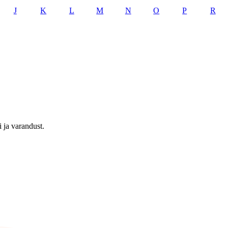
J
K
L
M
N
O
P
R
 ja varandust.