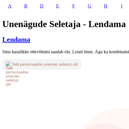
A
B
D
E
F
G
H
I
Unenägude Seletaja - Lendama
Lendama
Sinu kasulikke ettevõtmisi saadab elu. Leiad õnne. Aga ka kombinatsio
Telli personaalne unenäo seletus siit