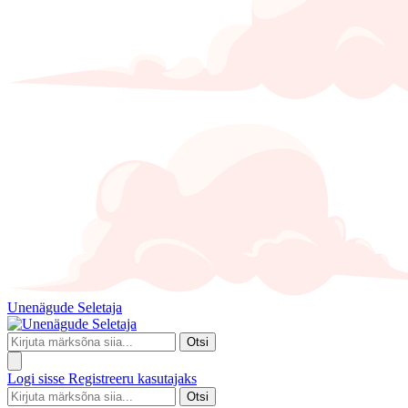
Unenägude Seletaja
Otsi
Logi sisse
Registreeru kasutajaks
Otsi