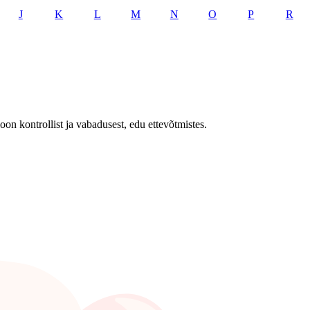
J
K
L
M
N
O
P
R
on kontrollist ja vabadusest, edu ettevõtmistes.