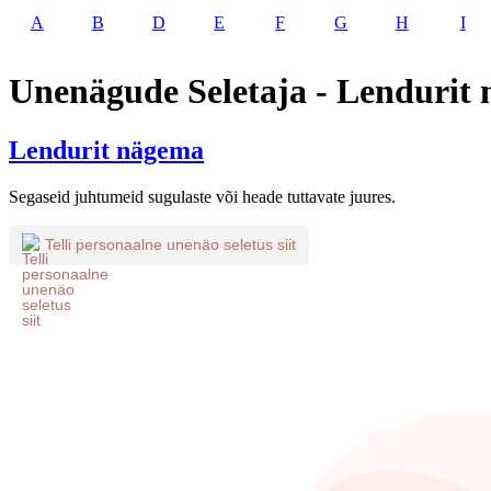
A
B
D
E
F
G
H
I
Unenägude Seletaja - Lendurit
Lendurit nägema
Segaseid juhtumeid sugulaste või heade tuttavate juures.
Telli personaalne unenäo seletus siit