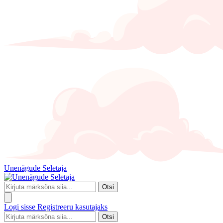
Unenägude Seletaja
Otsi
Logi sisse
Registreeru kasutajaks
Otsi