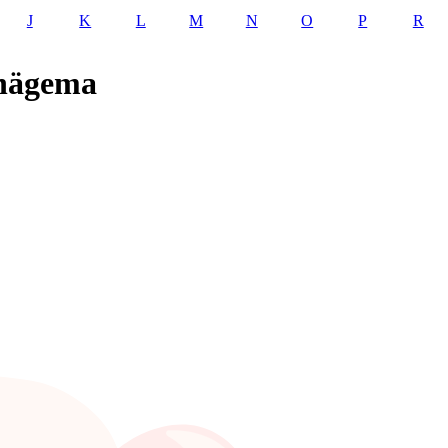
J
K
L
M
N
O
P
R
 nägema