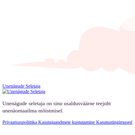
Unenägude Seletaja
Unenägude seletaja on sinu usaldusväärne teejuht
unenäomaailma mõistmisel.
Privaatsuspoliitika
Kasutajaandmete kustutamine
Kasutustingimused