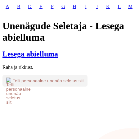
A
B
D
E
F
G
H
I
J
K
L
M
Unenägude Seletaja - Lesega
abielluma
Lesega abielluma
Raha ja rikkust.
Telli personaalne unenäo seletus siit