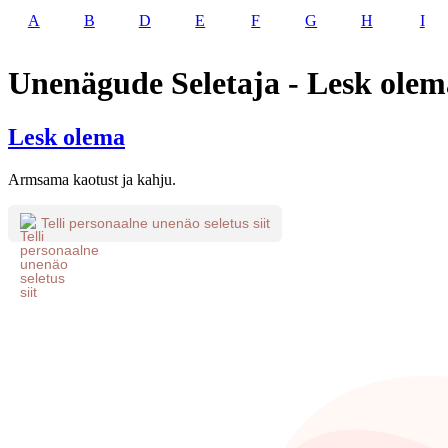
A
B
D
E
F
G
H
I
Unenägude Seletaja - Lesk olem
Lesk olema
Armsama kaotust ja kahju.
Telli personaalne unenäo seletus siit