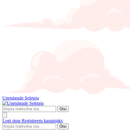
Unenägude Seletaja
Otsi
Logi sisse
Registreeru kasutajaks
Otsi