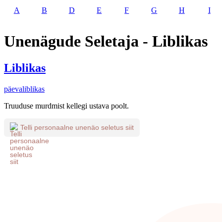
A
B
D
E
F
G
H
I
Unenägude Seletaja - Liblikas
Liblikas
päevaliblikas
Truuduse murdmist kellegi ustava poolt.
Telli personaalne unenäo seletus siit