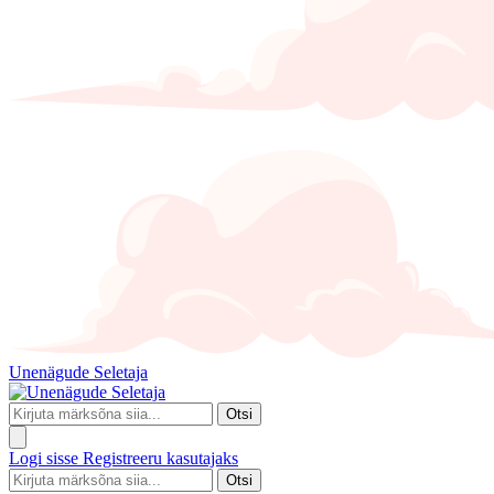
Unenägude Seletaja
Otsi
Logi sisse
Registreeru kasutajaks
Otsi