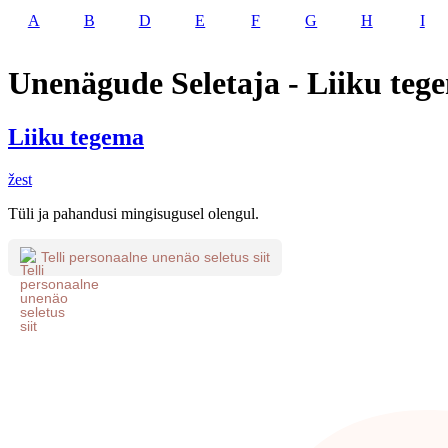
A
B
D
E
F
G
H
I
Unenägude Seletaja - Liiku teg
Liiku tegema
žest
Tüli ja pahandusi mingisugusel olengul.
Telli personaalne unenäo seletus siit