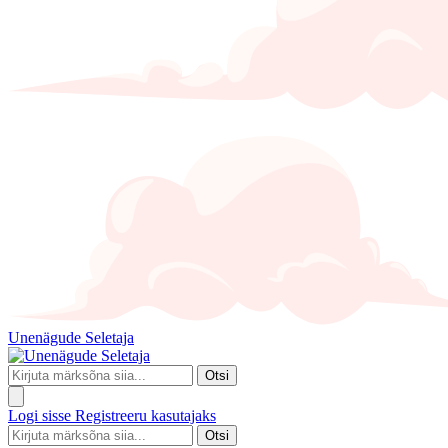
Unenägude Seletaja
Otsi
Logi sisse
Registreeru kasutajaks
Otsi