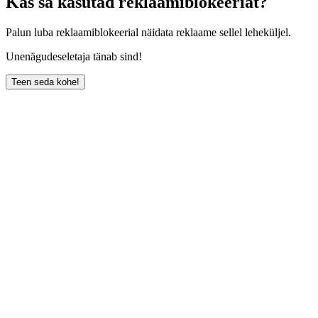
Kas sa kasutad reklaamiblokeeriat?
Palun luba reklaamiblokeerial näidata reklaame sellel leheküljel.
Unenägudeseletaja tänab sind!
Teen seda kohe!