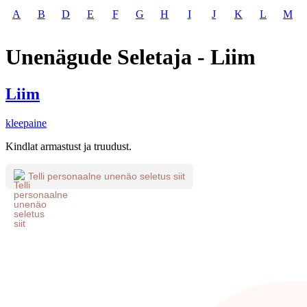
A
B
D
E
F
G
H
I
J
K
L
M
Unenägude Seletaja - Liim
Liim
kleepaine
Kindlat armastust ja truudust.
Telli personaalne unenäo seletus siit