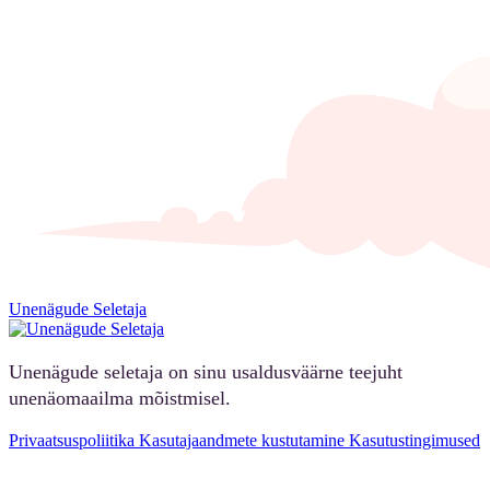
Unenägude Seletaja
Unenägude seletaja on sinu usaldusväärne teejuht
unenäomaailma mõistmisel.
Privaatsuspoliitika
Kasutajaandmete kustutamine
Kasutustingimused