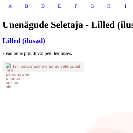
A
B
D
E
F
G
H
I
Unenägude Seletaja - Lilled (ilu
Lilled (ilusad)
Head õnne pruudi või peiu leidmises.
Telli personaalne unenäo seletus siit