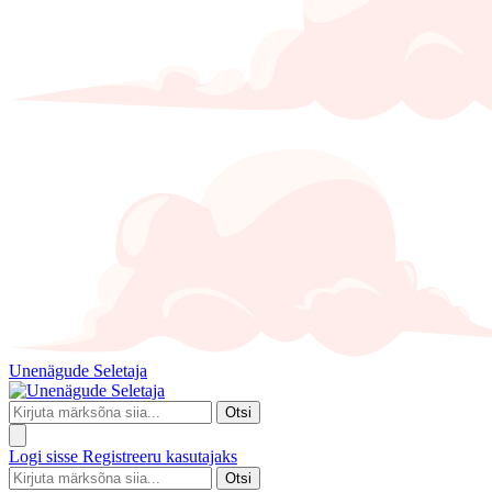
Unenägude Seletaja
Otsi
Logi sisse
Registreeru kasutajaks
Otsi