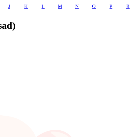
J
K
L
M
N
O
P
R
sad)