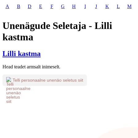
A
B
D
E
F
G
H
I
J
K
L
M
Unenägude Seletaja - Lilli
kastma
Lilli kastma
Head teadet armsalt inimeselt.
Telli personaalne unenäo seletus siit