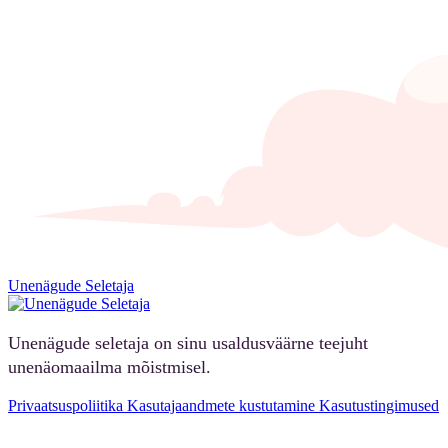
Unenägude Seletaja
Unenägude seletaja on sinu usaldusväärne teejuht
unenäomaailma mõistmisel.
Privaatsuspoliitika
Kasutajaandmete kustutamine
Kasutustingimused