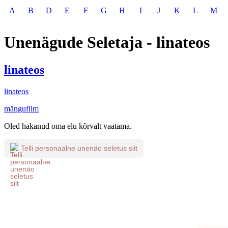
A
B
D
E
F
G
H
I
J
K
L
M
Unenägude Seletaja - linateos
linateos
linateos
mängufilm
Oled hakanud oma elu kõrvalt vaatama.
Telli personaalne unenäo seletus siit