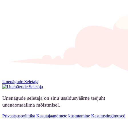
Unenägude Seletaja
Unenägude seletaja on sinu usaldusväärne teejuht
unenäomaailma mõistmisel.
Privaatsuspoliitika
Kasutajaandmete kustutamine
Kasutustingimused