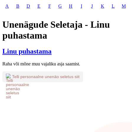
A
B
D
E
F
G
H
I
J
K
L
M
Unenägude Seletaja - Linu
puhastama
Linu puhastama
Raha või mõne muu vajaliku asja saamist.
Telli personaalne unenäo seletus siit