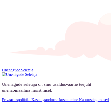
Unenägude Seletaja
Unenägude seletaja on sinu usaldusväärne teejuht
unenäomaailma mõistmisel.
Privaatsuspoliitika
Kasutajaandmete kustutamine
Kasutustingimused