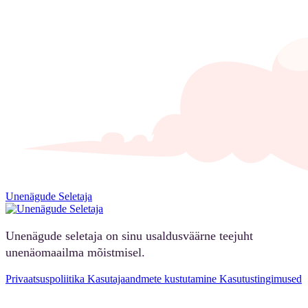
Unenägude Seletaja
Unenägude seletaja on sinu usaldusväärne teejuht
unenäomaailma mõistmisel.
Privaatsuspoliitika
Kasutajaandmete kustutamine
Kasutustingimused