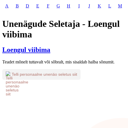
A
B
D
E
F
G
H
I
J
K
L
M
Unenägude Seletaja - Loengul
viibima
Loengul viibima
Teadet mõnelt tuttavalt või sõbralt, mis sisaldab halba sõnumit.
Telli personaalne unenäo seletus siit